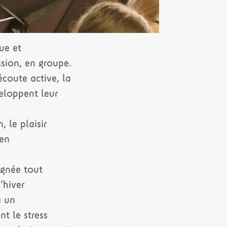
ue et
ssion, en groupe.
écoute active, la
veloppent leur
, le plaisir
 en
gnée tout
'hiver
a un
t le stress