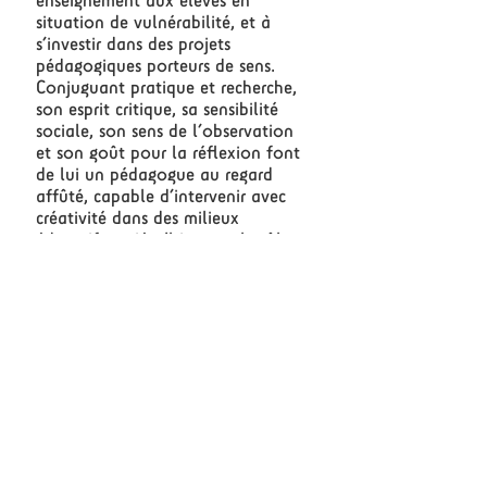
enseignement aux élèves en
situation de vulnérabilité, et à
s’investir dans des projets
pédagogiques porteurs de sens.
Conjuguant pratique et recherche,
son esprit critique, sa sensibilité
sociale, son sens de l’observation
et son goût pour la réflexion font
de lui un pédagogue au regard
affûté, capable d’intervenir avec
créativité dans des milieux
éducatifs variés. Il incarne le rôle
du musicien-enseignant de terrain
engagé envers la valorisation du
potentiel comme levier de
développement personnel chez les
jeunes.
J'aimerais me joindre !